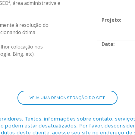
SEO², área administrativa e
Projeto:
amente à resolução do
rcionando ótima
Data:
elhor colocação nos
gle, Bing, etc).
VEJA UMA DEMONSTRAÇÃO DO SITE
ervidores. Textos, informações sobre contato, serviç
nto podem estar desatualizados. Por favor, desconside
dutos deste cliente, acesse seu site no endereço de s