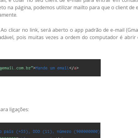
il, e colar no seu client de e-mail para entrar em contat
o na página, podemos utilizar mailto para que o client de 
camente.
Ao clicar no link, será aberto o app padrão de e-mail (Gma
adável, pois muitas vezes a ordem do computador é abrir
ara ligações: