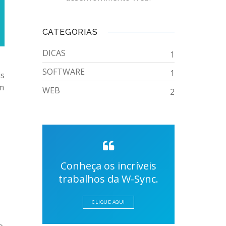
CATEGORIAS
DICAS
1
SOFTWARE
1
is
im
WEB
2
Conheça os incríveis
trabalhos da W-Sync.
CLIQUE AQUI