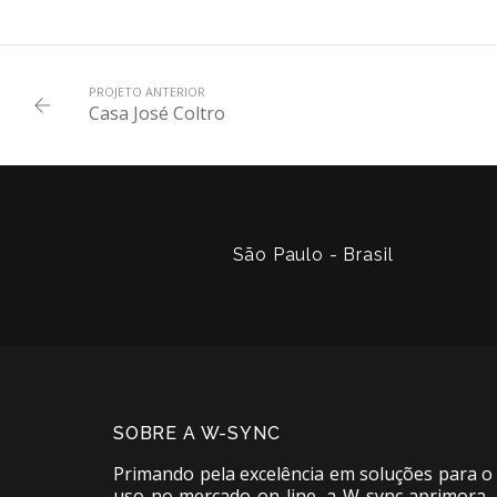
PROJETO ANTERIOR
Casa José Coltro
São Paulo - Brasil
SOBRE A W-SYNC
Primando pela excelência em soluções para o
uso no mercado on-line, a W-sync aprimora-