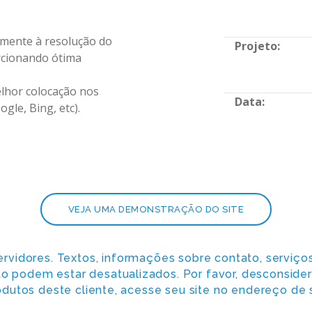
amente à resolução do
Projeto:
rcionando ótima
elhor colocação nos
Data:
gle, Bing, etc).
VEJA UMA DEMONSTRAÇÃO DO SITE
ervidores. Textos, informações sobre contato, serviç
nto podem estar desatualizados. Por favor, desconside
dutos deste cliente, acesse seu site no endereço de s