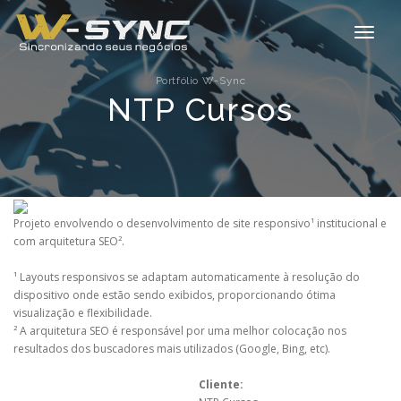
Alte
Nave
Portfólio W-Sync
NTP Cursos
Projeto envolvendo o desenvolvimento de site responsivo¹ institucional e
com arquitetura SEO².
¹ Layouts responsivos se adaptam automaticamente à resolução do
dispositivo onde estão sendo exibidos, proporcionando ótima
visualização e flexibilidade.
² A arquitetura SEO é responsável por uma melhor colocação nos
resultados dos buscadores mais utilizados (Google, Bing, etc).
Cliente: