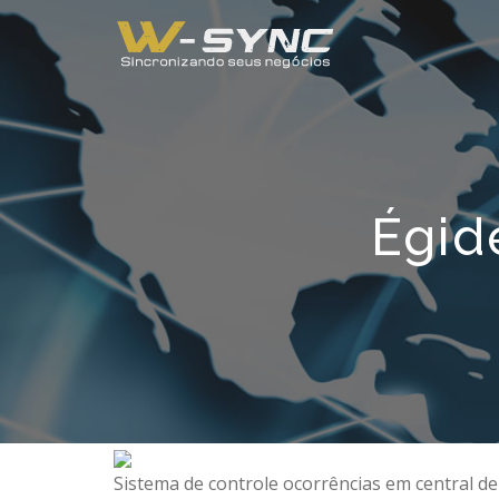
Égid
Sistema de controle ocorrências em central d